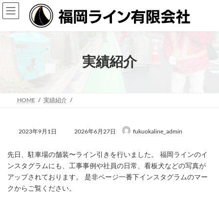
コ
ナ
ン
ビ
テ
ゲ
ン
ー
ツ
シ
へ
ョ
ス
ン
実績紹介
キ
に
ッ
移
プ
動
HOME
実績紹介
最
2023年9月1日
2026年6月27日
fukuokaline_admin
終
更
新
先日、駐車場の舗装〜ライン引きを行いました。 福岡ラインのイ
日
ンスタグラムにも、工事事例や社員の日常、看板犬などの写真が
時
アップされております。 是非ページ一番下インスタグラムのマー
:
クからご覧ください。