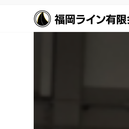
コ
ナ
ン
ビ
テ
ゲ
ン
ー
ツ
シ
へ
ョ
ス
ン
キ
に
ッ
移
プ
動